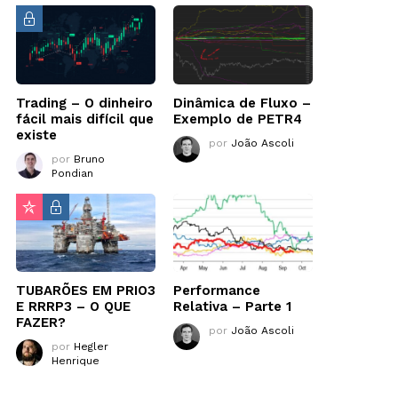
Trading – O dinheiro
Dinâmica de Fluxo –
fácil mais difícil que
Exemplo de PETR4
existe
por
João Ascoli
por
Bruno
Pondian
TUBARÕES EM PRIO3
Performance
E RRRP3 – O QUE
Relativa – Parte 1
FAZER?
por
João Ascoli
por
Hegler
Henrique