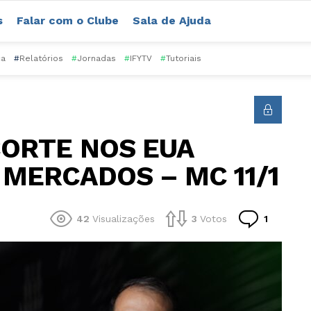
s
Falar com o Clube
Sala de Ajuda
ca
#
Relatórios
#
Jornadas
#
IFYTV
#
Tutoriais
CORTE NOS EUA
 MERCADOS – MC 11/1
Comentá
42
Visualizações
3
Votos
1