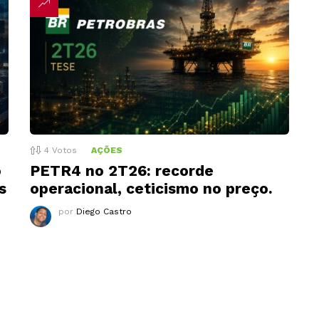
4
Votos
AÇÕES
o
PETR4 no 2T26: recorde
s
operacional, ceticismo no preço.
por
Diego Castro