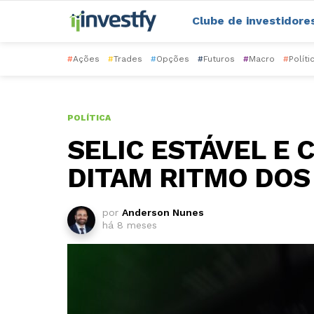
Clube de investidore
#
Ações
#
Trades
#
Opções
#
Futuros
#
Macro
#
Políti
POLÍTICA
SELIC ESTÁVEL E 
DITAM RITMO DOS
por
Anderson Nunes
há 8 meses