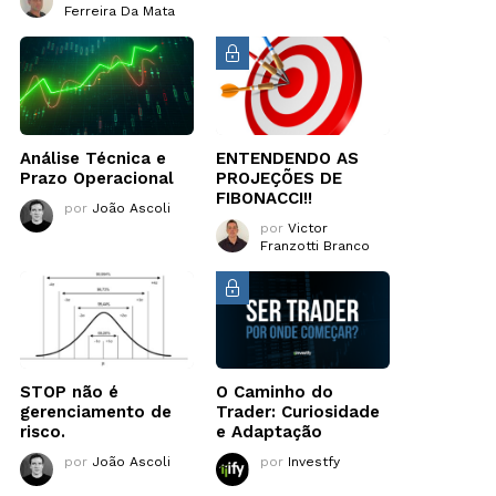
Ferreira Da Mata
Análise Técnica e
ENTENDENDO AS
Prazo Operacional
PROJEÇÕES DE
FIBONACCI!!
por
João Ascoli
por
Victor
Franzotti Branco
STOP não é
O Caminho do
gerenciamento de
Trader: Curiosidade
risco.
e Adaptação
por
João Ascoli
por
Investfy