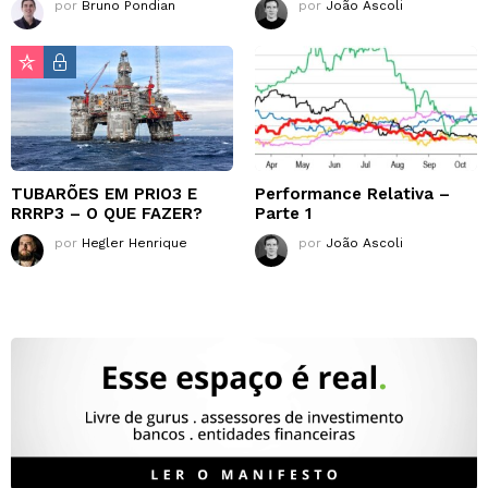
por
Bruno Pondian
por
João Ascoli
TUBARÕES EM PRIO3 E
Performance Relativa –
RRRP3 – O QUE FAZER?
Parte 1
por
Hegler Henrique
por
João Ascoli