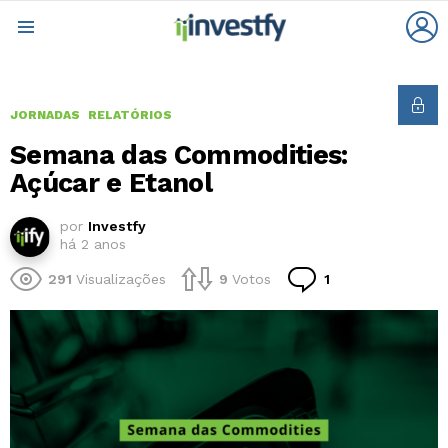
L
Menu
JORNADAS
RELATÓRIOS
Semana das Commodities:
Açúcar e Etanol
por
Investfy
há 2 anos
Comentário
291
Visualizações
9
Votos
1