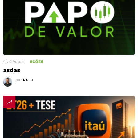
0
Votos
AÇÕES
asdas
por
Murilo