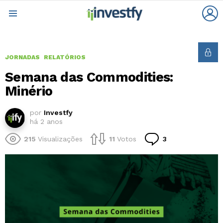
L
Menu
JORNADAS
RELATÓRIOS
Semana das Commodities:
Minério
por
Investfy
há 2 anos
Comentários
215
Visualizações
11
Votos
3