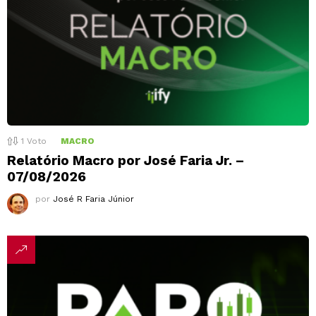
1
Voto
MACRO
Relatório Macro por José Faria Jr. –
07/08/2026
por
José R Faria Júnior