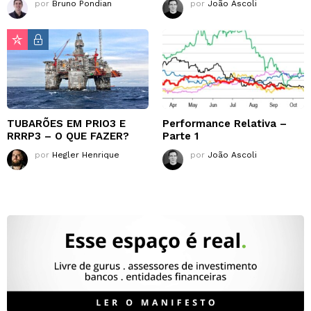
por
Bruno Pondian
por
João Ascoli
TUBARÕES EM PRIO3 E
Performance Relativa –
RRRP3 – O QUE FAZER?
Parte 1
por
Hegler Henrique
por
João Ascoli