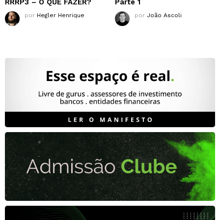
RRRP3 – O QUE FAZER?
Parte 1
por
Hegler Henrique
por
João Ascoli