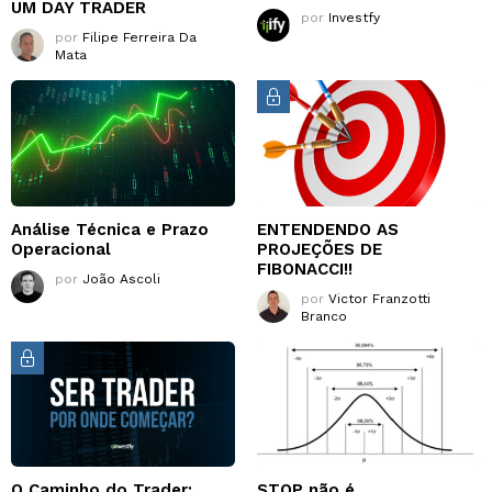
UM DAY TRADER
por
Investfy
por
Filipe Ferreira Da
Mata
Análise Técnica e Prazo
ENTENDENDO AS
Operacional
PROJEÇÕES DE
FIBONACCI!!
por
João Ascoli
por
Victor Franzotti
Branco
O Caminho do Trader:
STOP não é