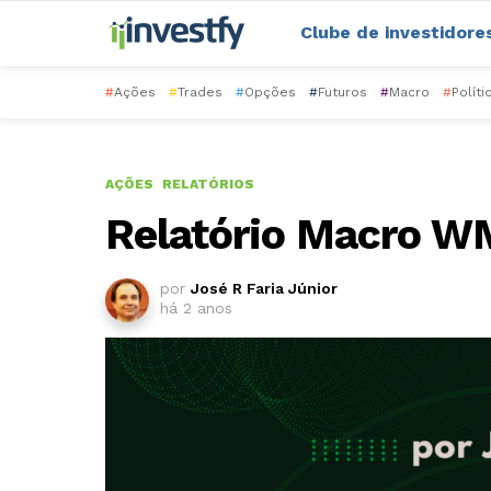
Clube de investidore
#
Ações
#
Trades
#
Opções
#
Futuros
#
Macro
#
Políti
AÇÕES
RELATÓRIOS
Relatório Macro 
por
José R Faria Júnior
há 2 anos