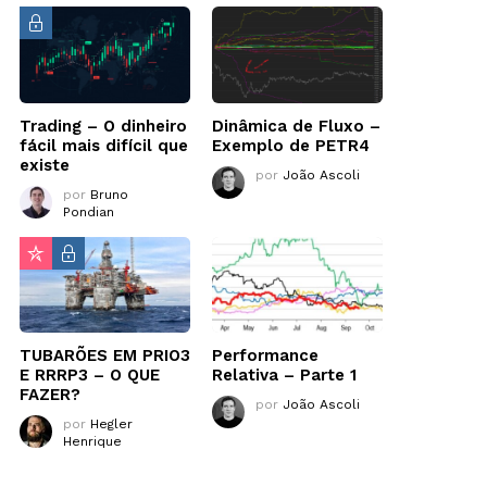
Trading – O dinheiro
Dinâmica de Fluxo –
fácil mais difícil que
Exemplo de PETR4
existe
por
João Ascoli
por
Bruno
Pondian
TUBARÕES EM PRIO3
Performance
E RRRP3 – O QUE
Relativa – Parte 1
FAZER?
por
João Ascoli
por
Hegler
Henrique