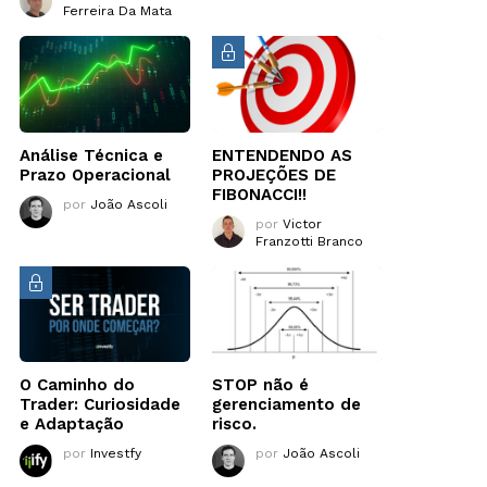
Ferreira Da Mata
Análise Técnica e
ENTENDENDO AS
Prazo Operacional
PROJEÇÕES DE
FIBONACCI!!
por
João Ascoli
por
Victor
Franzotti Branco
O Caminho do
STOP não é
Trader: Curiosidade
gerenciamento de
e Adaptação
risco.
por
Investfy
por
João Ascoli