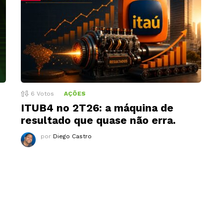
6
Votos
AÇÕES
ITUB4 no 2T26: a máquina de
resultado que quase não erra.
por
Diego Castro