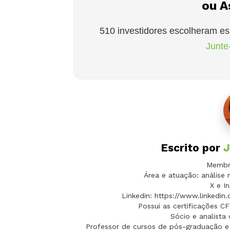
ou A
510 investidores escolheram es
Junte-
Escrito por
J
Membro
Área e atuação: análise 
X e In
Linkedin: https://www.linkedin
Possui as certificações C
Sócio e analista
Professor de cursos de pós-graduação e