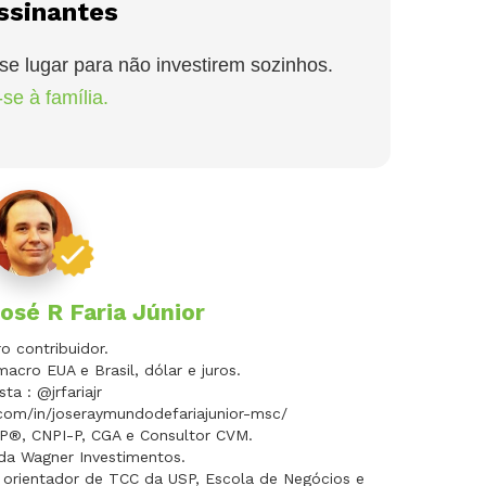
ssinantes
se lugar para não investirem sozinhos.
se à família.
osé R Faria Júnior
 contribuidor.
macro EUA e Brasil, dólar e juros.
sta : @jrfariajr
.com/in/joseraymundodefariajunior-msc/
FP®, CNPI-P, CGA e Consultor CVM.
 da Wagner Investimentos.
 orientador de TCC da USP, Escola de Negócios e