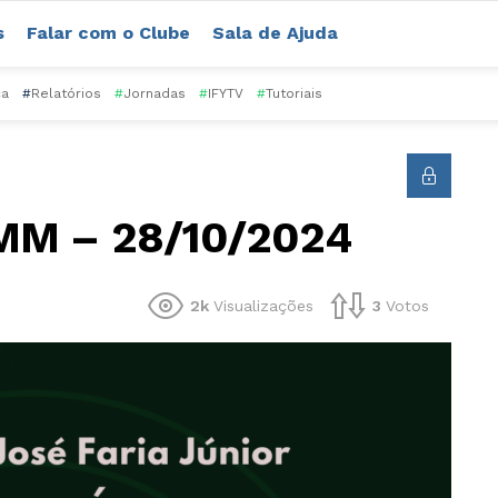
s
Falar com o Clube
Sala de Ajuda
ca
#
Relatórios
#
Jornadas
#
IFYTV
#
Tutoriais
WMM – 28/10/2024
2k
Visualizações
3
Votos