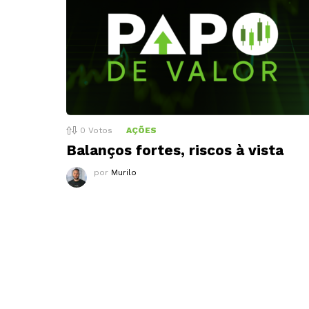
0
Votos
AÇÕES
Balanços fortes, riscos à vista
por
Murilo