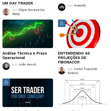
UM DAY TRADER
por
Investfy
por
Filipe Ferreira Da
Mata
Análise Técnica e Prazo
ENTENDENDO AS
Operacional
PROJEÇÕES DE
FIBONACCI!!
por
João Ascoli
por
Victor Franzotti
Branco