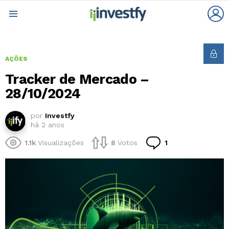
L
Menu
AÇÕES
Tracker de Mercado –
28/10/2024
por
Investfy
há 2 anos
Comentário
1.1k
Visualizações
8
Votos
1