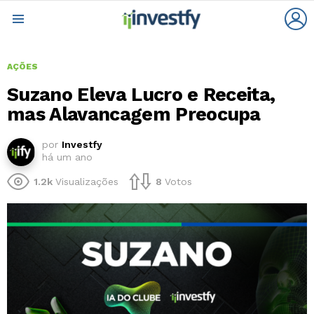
L
Menu
AÇÕES
Suzano Eleva Lucro e Receita,
mas Alavancagem Preocupa
por
Investfy
há um ano
1.2k
Visualizações
8
Votos