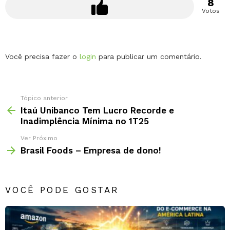
8
Votos
Deixe
Você precisa fazer o
login
para publicar um comentário.
um
comentário
Tópico anterior
Itaú Unibanco Tem Lucro Recorde e
Inadimplência Mínima no 1T25
Ver Próximo
Brasil Foods – Empresa de dono!
VOCÊ PODE GOSTAR