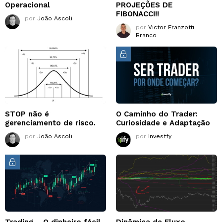
Operacional
PROJEÇÕES DE
FIBONACCI!!
por
João Ascoli
por
Victor Franzotti
Branco
STOP não é
O Caminho do Trader:
gerenciamento de risco.
Curiosidade e Adaptação
por
João Ascoli
por
Investfy
Trading – O dinheiro fácil
Dinâmica de Fluxo –