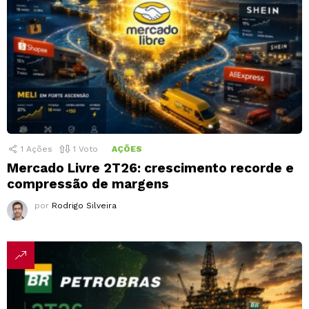
1
Ações
1
Voto
AÇÕES
Mercado Livre 2T26: crescimento recorde e
compressão de margens
por
Rodrigo Silveira