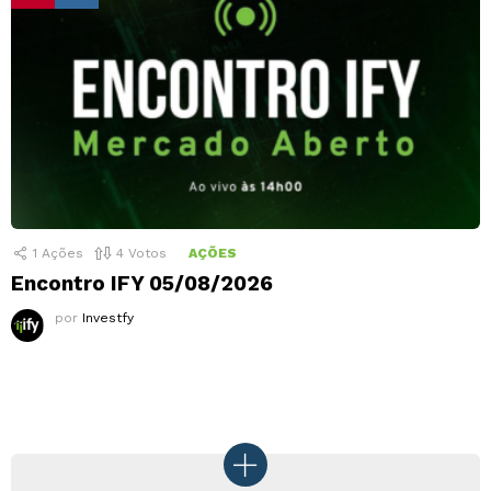
1
Ações
4
Votos
AÇÕES
Encontro IFY 05/08/2026
por
Investfy