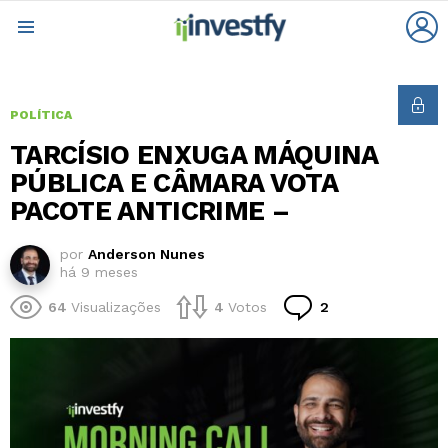
L
Menu
POLÍTICA
TARCÍSIO ENXUGA MÁQUINA
PÚBLICA E CÂMARA VOTA
PACOTE ANTICRIME –
por
Anderson Nunes
há 9 meses
Comentários
64
Visualizações
4
Votos
2