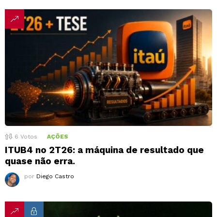
6
Votos
AÇÕES
ITUB4 no 2T26: a máquina de resultado que
quase não erra.
por
Diego Castro