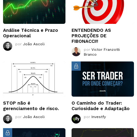
Análise Técnica e Prazo
ENTENDENDO AS
Operacional
PROJEÇÕES DE
FIBONACCI!!
por
João Ascoli
por
Victor Franzotti
Branco
STOP não é
O Caminho do Trader:
gerenciamento de risco.
Curiosidade e Adaptação
por
João Ascoli
por
Investfy