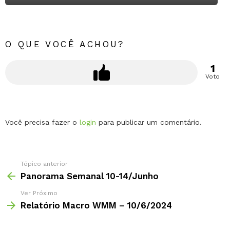
O QUE VOCÊ ACHOU?
1
Voto
Deixe
Você precisa fazer o
login
para publicar um comentário.
um
comentário
Tópico anterior
Panorama Semanal 10-14/Junho
Ver Próximo
Relatório Macro WMM – 10/6/2024