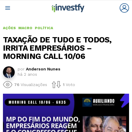
L
Menu
AÇÕES
MACRO
POLÍTICA
TAXAÇÃO DE TUDO E TODOS,
IRRITA EMPRESÁRIOS –
MORNING CALL 10/06
por
Anderson Nunes
há 2 anos
76
Visualizações
1
Voto