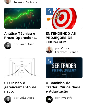
Ferreira Da Mata
Análise Técnica e
ENTENDENDO AS
Prazo Operacional
PROJEÇÕES DE
FIBONACCI!!
por
João Ascoli
por
Victor
Franzotti Branco
STOP não é
O Caminho do
gerenciamento de
Trader: Curiosidade
risco.
e Adaptação
por
João Ascoli
por
Investfy