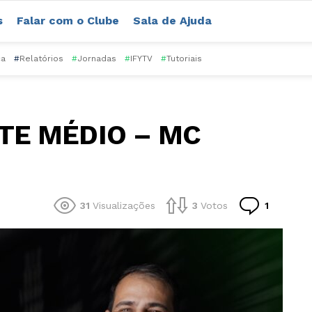
s
Falar com o Clube
Sala de Ajuda
ca
#
Relatórios
#
Jornadas
#
IFYTV
#
Tutoriais
TE MÉDIO – MC
Comentá
31
Visualizações
3
Votos
1