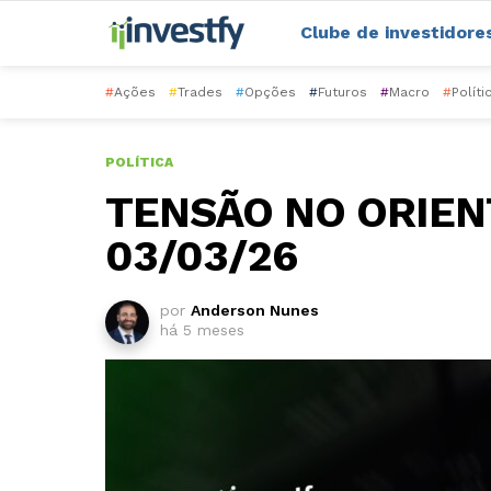
Clube de investidore
#
Ações
#
Trades
#
Opções
#
Futuros
#
Macro
#
Políti
POLÍTICA
TENSÃO NO ORIEN
03/03/26
por
Anderson Nunes
há 5 meses