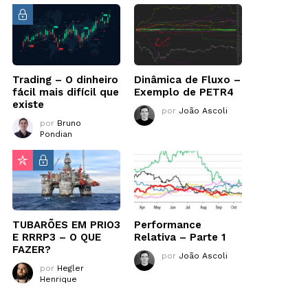
Trading – O dinheiro
Dinâmica de Fluxo –
fácil mais difícil que
Exemplo de PETR4
existe
por
João Ascoli
por
Bruno
Pondian
TUBARÕES EM PRIO3
Performance
E RRRP3 – O QUE
Relativa – Parte 1
FAZER?
por
João Ascoli
por
Hegler
Henrique