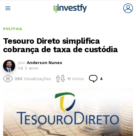
L
Menu
POLÍTICA
Tesouro Direto simplifica
cobrança de taxa de custódia
por
Anderson Nunes
há 2 anos
Comentários
263
Visualizações
11
Votos
4