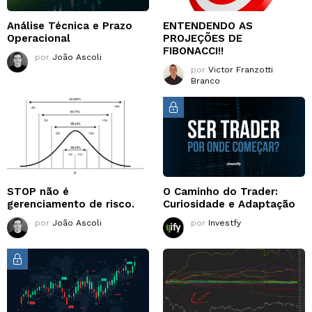
Análise Técnica e Prazo
ENTENDENDO AS
Operacional
PROJEÇÕES DE
FIBONACCI!!
por
João Ascoli
por
Victor Franzotti
Branco
STOP não é
O Caminho do Trader:
gerenciamento de risco.
Curiosidade e Adaptação
por
João Ascoli
por
Investfy