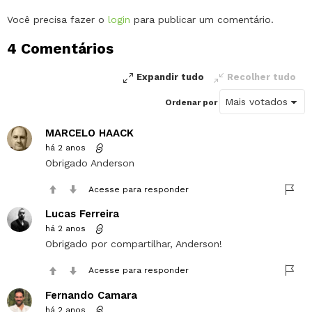
Deixe
Você precisa fazer o
login
para publicar um comentário.
um
4 Comentários
comentário
Expandir tudo
Recolher tudo
Ordenar por
MARCELO HAACK
há 2 anos
Obrigado Anderson
Acesse para responder
Lucas Ferreira
há 2 anos
Obrigado por compartilhar, Anderson!
Acesse para responder
Fernando Camara
há 2 anos