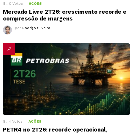
0
Votos
AÇÕES
Mercado Livre 2T26: crescimento recorde e
compressão de margens
por
Rodrigo Silveira
4
Votos
AÇÕES
PETR4 no 2T26: recorde operacional,