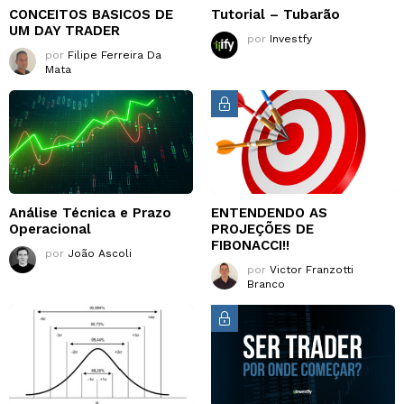
CONCEITOS BASICOS DE
Tutorial – Tubarão
UM DAY TRADER
por
Investfy
por
Filipe Ferreira Da
Mata
Análise Técnica e Prazo
ENTENDENDO AS
Operacional
PROJEÇÕES DE
FIBONACCI!!
por
João Ascoli
por
Victor Franzotti
Branco