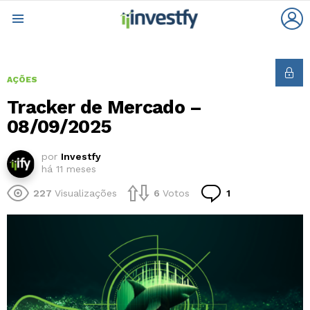
L
Menu
AÇÕES
Tracker de Mercado –
08/09/2025
por
Investfy
há 11 meses
Comentário
227
Visualizações
6
Votos
1