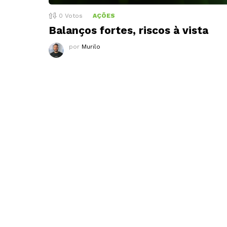
0
Votos
AÇÕES
Balanços fortes, riscos à vista
por
Murilo