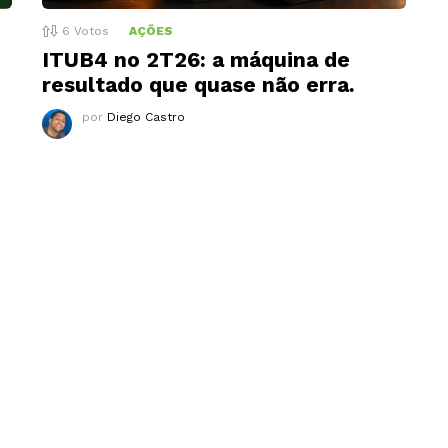
6
Votos
AÇÕES
ITUB4 no 2T26: a máquina de
resultado que quase não erra.
por
Diego Castro