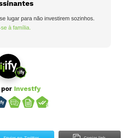
ssinantes
se lugar para não investirem sozinhos.
se à família.
o por
Investfy
Enviar no Twitter
Copiar link