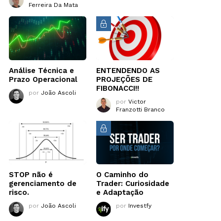
Ferreira Da Mata
Análise Técnica e
ENTENDENDO AS
Prazo Operacional
PROJEÇÕES DE
FIBONACCI!!
por
João Ascoli
por
Victor
Franzotti Branco
STOP não é
O Caminho do
gerenciamento de
Trader: Curiosidade
risco.
e Adaptação
por
João Ascoli
por
Investfy