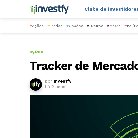
Clube de investidore
#
Ações
#
Trades
#
Opções
#
Futuros
#
Macro
#
Políti
AÇÕES
Tracker de Mercad
por
Investfy
há 2 anos