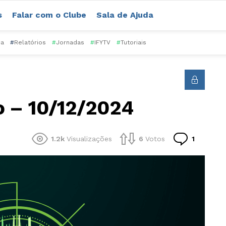
s
Falar com o Clube
Sala de Ajuda
ca
#
Relatórios
#
Jornadas
#
IFYTV
#
Tutoriais
o – 10/12/2024
Comentá
1.2k
Visualizações
6
Votos
1