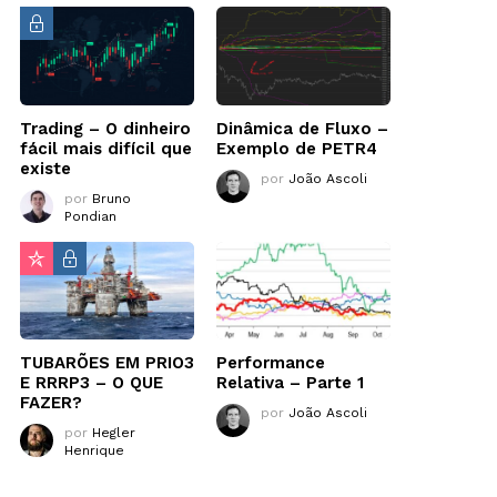
Trading – O dinheiro
Dinâmica de Fluxo –
fácil mais difícil que
Exemplo de PETR4
existe
por
João Ascoli
por
Bruno
Pondian
TUBARÕES EM PRIO3
Performance
E RRRP3 – O QUE
Relativa – Parte 1
FAZER?
por
João Ascoli
por
Hegler
Henrique