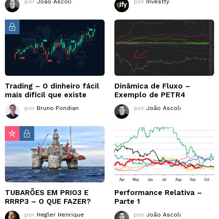
por
João Ascoli
por
Investfy
Trading – O dinheiro fácil
Dinâmica de Fluxo –
mais difícil que existe
Exemplo de PETR4
por
Bruno Pondian
por
João Ascoli
TUBARÕES EM PRIO3 E
Performance Relativa –
RRRP3 – O QUE FAZER?
Parte 1
por
Hegler Henrique
por
João Ascoli