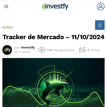
L
Menu
AÇÕES
Tracker de Mercado – 11/10/2024
por
Investfy
1.1k
Visualizações
6
Votos
há 2 anos