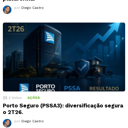
por
Diego Castro
2
Votos
AÇÕES
Porto Seguro (PSSA3): diversificação segura
o 2T26.
por
Diego Castro