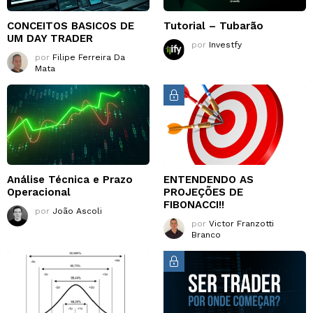
CONCEITOS BASICOS DE
Tutorial – Tubarão
UM DAY TRADER
por
Investfy
por
Filipe Ferreira Da
Mata
Análise Técnica e Prazo
ENTENDENDO AS
Operacional
PROJEÇÕES DE
FIBONACCI!!
por
João Ascoli
por
Victor Franzotti
Branco