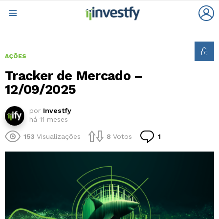
L
Menu
AÇÕES
Tracker de Mercado –
12/09/2025
por
Investfy
há 11 meses
Comentário
153
Visualizações
8
Votos
1