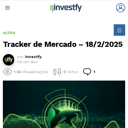
L
Menu
AÇÕES
Tracker de Mercado – 18/2/2025
por
Investfy
há um ano
Comentário
1.5k
Visualizações
6
Votos
1