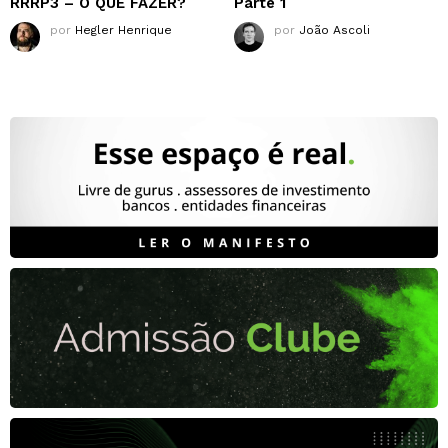
RRRP3 – O QUE FAZER?
Parte 1
por
Hegler Henrique
por
João Ascoli