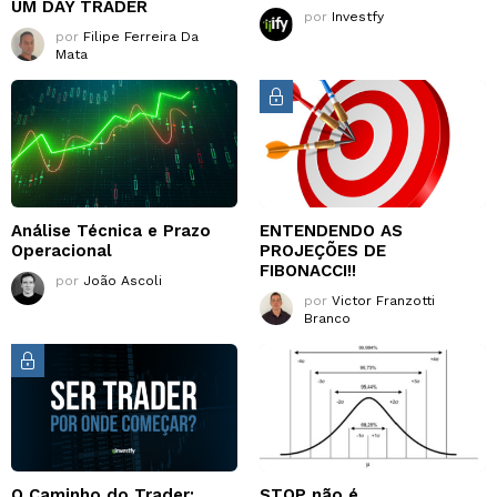
UM DAY TRADER
por
Investfy
por
Filipe Ferreira Da
Mata
Análise Técnica e Prazo
ENTENDENDO AS
Operacional
PROJEÇÕES DE
FIBONACCI!!
por
João Ascoli
por
Victor Franzotti
Branco
O Caminho do Trader:
STOP não é