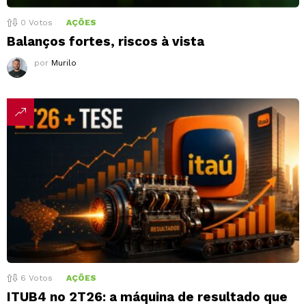
0
Votos
AÇÕES
Balanços fortes, riscos à vista
por
Murilo
6
Votos
AÇÕES
ITUB4 no 2T26: a máquina de resultado que