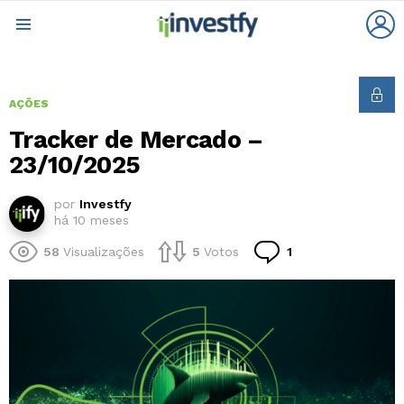
L
Menu
AÇÕES
Tracker de Mercado –
23/10/2025
por
Investfy
há 10 meses
Comentário
58
Visualizações
5
Votos
1