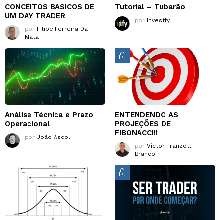
CONCEITOS BASICOS DE
Tutorial – Tubarão
UM DAY TRADER
por
Investfy
por
Filipe Ferreira Da
Mata
Análise Técnica e Prazo
ENTENDENDO AS
Operacional
PROJEÇÕES DE
FIBONACCI!!
por
João Ascoli
por
Victor Franzotti
Branco