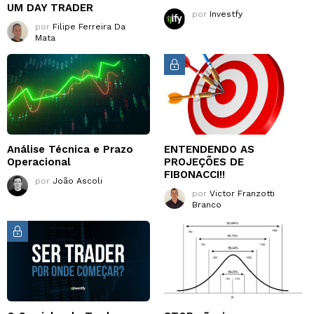
UM DAY TRADER
por
Investfy
por
Filipe Ferreira Da
Mata
Análise Técnica e Prazo
ENTENDENDO AS
Operacional
PROJEÇÕES DE
FIBONACCI!!
por
João Ascoli
por
Victor Franzotti
Branco