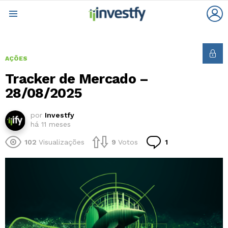
L
Menu
AÇÕES
Tracker de Mercado –
28/08/2025
por
Investfy
há 11 meses
Comentário
102
Visualizações
9
Votos
1