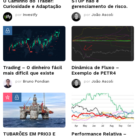
O Caminho do Trader:
STOP não é
Curiosidade e Adaptação
gerenciamento de risco.
por
Investfy
por
João Ascoli
Trading – O dinheiro fácil
Dinâmica de Fluxo –
mais difícil que existe
Exemplo de PETR4
por
Bruno Pondian
por
João Ascoli
TUBARÕES EM PRIO3 E
Performance Relativa –