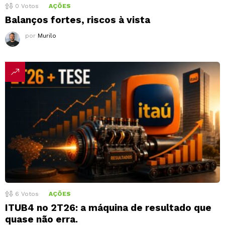
0
Votos
AÇÕES
Balanços fortes, riscos à vista
por
Murilo
6
Votos
AÇÕES
ITUB4 no 2T26: a máquina de resultado que
quase não erra.