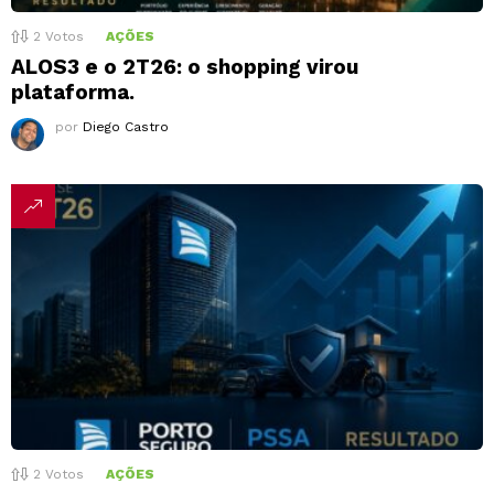
2
Votos
AÇÕES
ALOS3 e o 2T26: o shopping virou
plataforma.
por
Diego Castro
2
Votos
AÇÕES