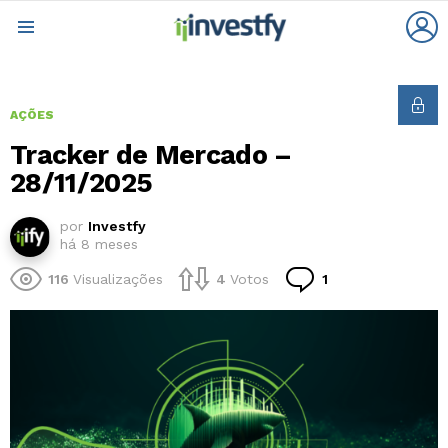
L
Menu
AÇÕES
Tracker de Mercado –
28/11/2025
por
Investfy
há 8 meses
Comentário
116
Visualizações
4
Votos
1