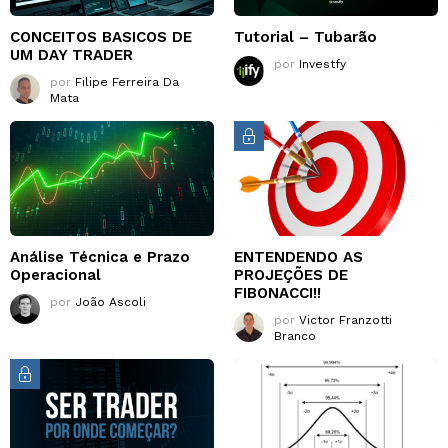
CONCEITOS BASICOS DE
Tutorial – Tubarão
UM DAY TRADER
por
Investfy
por
Filipe Ferreira Da
Mata
Análise Técnica e Prazo
ENTENDENDO AS
Operacional
PROJEÇÕES DE
FIBONACCI!!
por
João Ascoli
por
Victor Franzotti
Branco