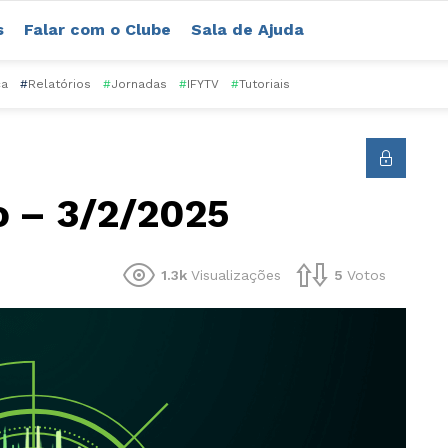
s
Falar com o Clube
Sala de Ajuda
ca
#
Relatórios
#
Jornadas
#
IFYTV
#
Tutoriais
o – 3/2/2025
1.3k
Visualizações
5
Votos