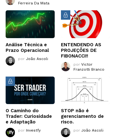
Ferreira Da Mata
Análise Técnica e
ENTENDENDO AS
Prazo Operacional
PROJEÇÕES DE
FIBONACCI!!
por
João Ascoli
por
Victor
Franzotti Branco
O Caminho do
STOP não é
Trader: Curiosidade
gerenciamento de
e Adaptação
risco.
por
Investfy
por
João Ascoli