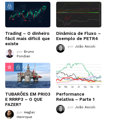
Trading – O dinheiro
Dinâmica de Fluxo –
fácil mais difícil que
Exemplo de PETR4
existe
por
João Ascoli
por
Bruno
Pondian
TUBARÕES EM PRIO3
Performance
E RRRP3 – O QUE
Relativa – Parte 1
FAZER?
por
João Ascoli
por
Hegler
Henrique