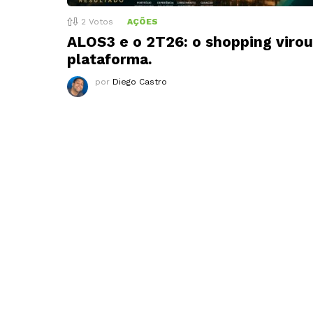
2
Votos
AÇÕES
ALOS3 e o 2T26: o shopping virou
plataforma.
por
Diego Castro