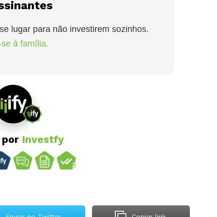
ssinantes
se lugar para não investirem sozinhos.
se à família.
o por
Investfy
Enviar no Twitter
Copiar link