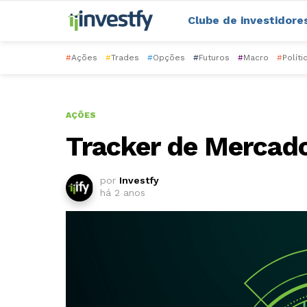
Clube de investidore
#
Ações
#
Trades
#
Opções
#
Futuros
#
Macro
#
Políti
AÇÕES
Tracker de Mercad
por
Investfy
há 2 anos