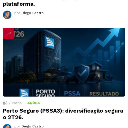
plataforma.
por
Diego Castro
2
Votos
AÇÕES
Porto Seguro (PSSA3): diversificação segura
o 2T26.
por
Diego Castro