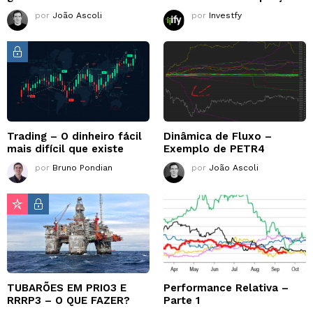
por
João Ascoli
por
Investfy
Trading – O dinheiro fácil
Dinâmica de Fluxo –
mais difícil que existe
Exemplo de PETR4
por
Bruno Pondian
por
João Ascoli
TUBARÕES EM PRIO3 E
Performance Relativa –
RRRP3 – O QUE FAZER?
Parte 1