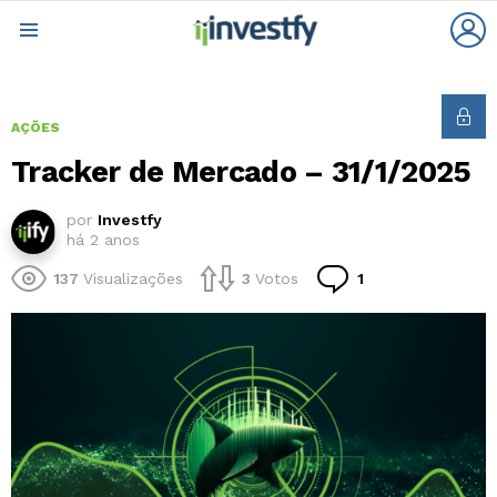
L
Menu
AÇÕES
Tracker de Mercado – 31/1/2025
por
Investfy
há 2 anos
Comentário
137
Visualizações
3
Votos
1