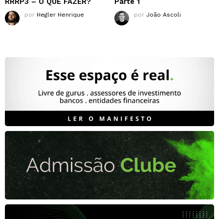
RRRP3 – O QUE FAZER?
Parte 1
por
Hegler Henrique
por
João Ascoli