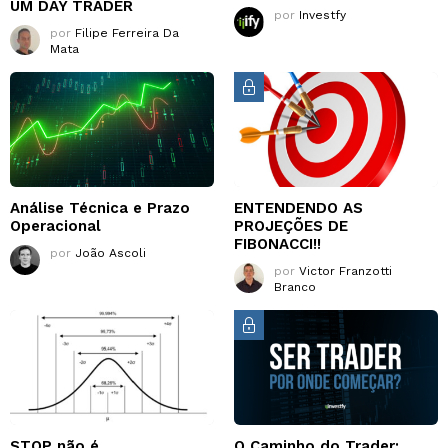
UM DAY TRADER
por
Investfy
por
Filipe Ferreira Da
Mata
Análise Técnica e Prazo
ENTENDENDO AS
Operacional
PROJEÇÕES DE
FIBONACCI!!
por
João Ascoli
por
Victor Franzotti
Branco
STOP não é
O Caminho do Trader: