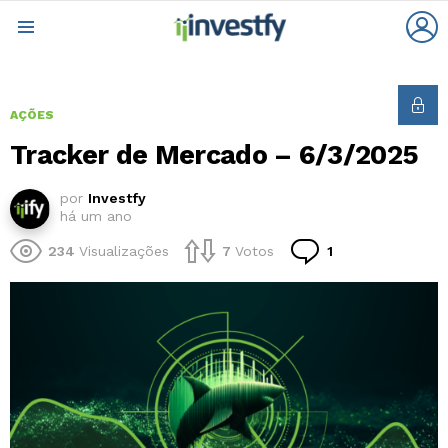
L
Menu
AÇÕES
Tracker de Mercado – 6/3/2025
por
Investfy
há um ano
Comentário
234
Visualizações
7
Votos
1