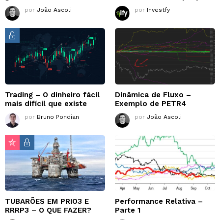
por
João Ascoli
por
Investfy
Trading – O dinheiro fácil
Dinâmica de Fluxo –
mais difícil que existe
Exemplo de PETR4
por
Bruno Pondian
por
João Ascoli
TUBARÕES EM PRIO3 E
Performance Relativa –
RRRP3 – O QUE FAZER?
Parte 1