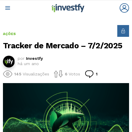
L
Menu
AÇÕES
Tracker de Mercado – 7/2/2025
por
Investfy
há um ano
Comentário
145
Visualizações
6
Votos
1