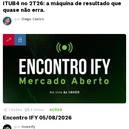
ITUB4 no 2T26: a máquina de resultado que
quase não erra.
por
Diego Castro
1
Ações
4
Votos
AÇÕES
Encontro IFY 05/08/2026
por
Investfy