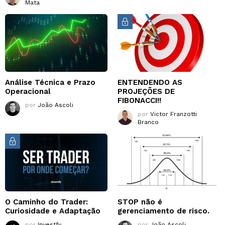
Mata
Análise Técnica e Prazo
ENTENDENDO AS
Operacional
PROJEÇÕES DE
FIBONACCI!!
por
João Ascoli
por
Victor Franzotti
Branco
O Caminho do Trader:
STOP não é
Curiosidade e Adaptação
gerenciamento de risco.
por
Investfy
por
João Ascoli