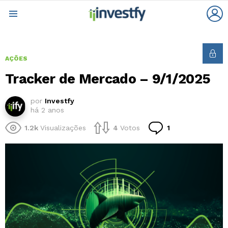
L
Menu
AÇÕES
Tracker de Mercado – 9/1/2025
por
Investfy
há 2 anos
Comentário
1.2k
Visualizações
4
Votos
1