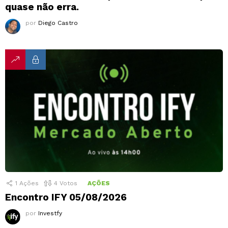
quase não erra.
por
Diego Castro
1
Ações
4
Votos
AÇÕES
Encontro IFY 05/08/2026
por
Investfy