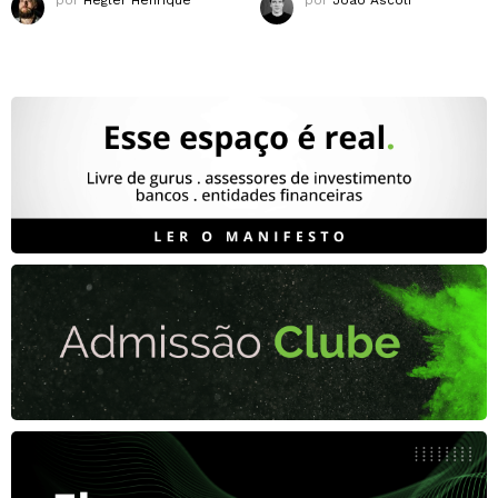
por
Hegler Henrique
por
João Ascoli