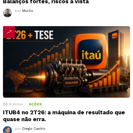
Balanços fortes, riscos à vista
por
Murilo
6
Votos
AÇÕES
ITUB4 no 2T26: a máquina de resultado que
quase não erra.
por
Diego Castro