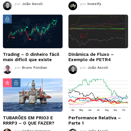
por
João Ascoli
por
Investfy
Trading – O dinheiro fácil
Dinâmica de Fluxo –
mais difícil que existe
Exemplo de PETR4
por
Bruno Pondian
por
João Ascoli
TUBARÕES EM PRIO3 E
Performance Relativa –
RRRP3 – O QUE FAZER?
Parte 1