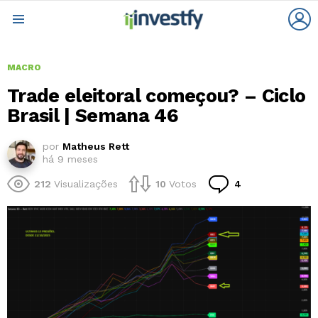
L
Menu
MACRO
Trade eleitoral começou? – Ciclo
Brasil | Semana 46
por
Matheus Rett
há 9 meses
Comentários
212
Visualizações
10
Votos
4