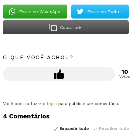
Enviar no WhatsApp
Enviar no Twitter
Copiar link
O QUE VOCÊ ACHOU?
10
Votos
Deixe
Você precisa fazer o
login
para publicar um comentário.
um
4 Comentários
comentário
Expandir tudo
Recolher tudo