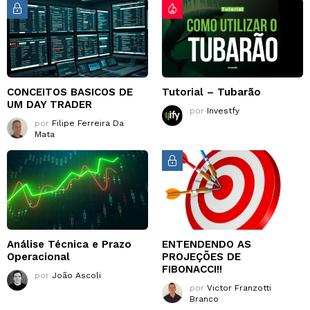
CONCEITOS BASICOS DE
Tutorial – Tubarão
UM DAY TRADER
por
Investfy
por
Filipe Ferreira Da
Mata
Análise Técnica e Prazo
ENTENDENDO AS
Operacional
PROJEÇÕES DE
FIBONACCI!!
por
João Ascoli
por
Victor Franzotti
Branco