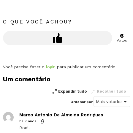
O QUE VOCÊ ACHOU?
6
Votos
Deixe
Você precisa fazer o
login
para publicar um comentário.
um
Um comentário
comentário
Expandir tudo
Recolher tudo
Ordenar por
Marco Antonio De Almeida Rodrigues
há 2 anos
Boa!!