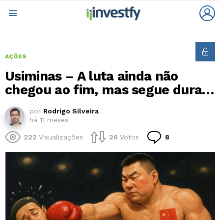
L
Menu
AÇÕES
Usiminas – A luta ainda não
chegou ao fim, mas segue dura…
por
Rodrigo Silveira
há 11 meses
Comentários
222
Visualizações
26
Votos
8