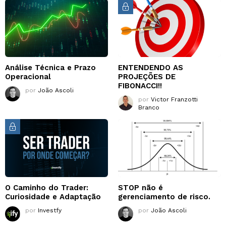
Análise Técnica e Prazo
ENTENDENDO AS
Operacional
PROJEÇÕES DE
FIBONACCI!!
por
João Ascoli
por
Victor Franzotti
Branco
O Caminho do Trader:
STOP não é
Curiosidade e Adaptação
gerenciamento de risco.
por
Investfy
por
João Ascoli