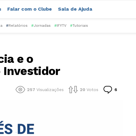
s
Falar com o Clube
Sala de Ajuda
ca
#
Relatórios
#
Jornadas
#
IFYTV
#
Tutoriais
ia e o
Investidor
Comentá
257
Visualizações
20
Votos
6