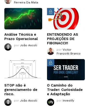
Ferreira Da Mata
Análise Técnica e
ENTENDENDO AS
Prazo Operacional
PROJEÇÕES DE
FIBONACCI!!
por
João Ascoli
por
Victor
Franzotti Branco
STOP não é
O Caminho do
gerenciamento de
Trader: Curiosidade
risco.
e Adaptação
por
João Ascoli
por
Investfy