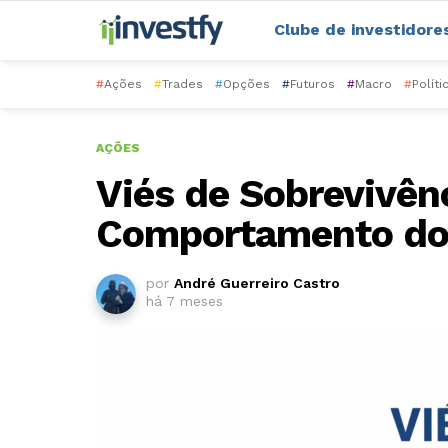
Clube de investidore
#
Ações
#
Trades
#
Opções
#
Futuros
#
Macro
#
Políti
AÇÕES
Viés de Sobrevivênc
Comportamento do 
por
André Guerreiro Castro
há 7 meses