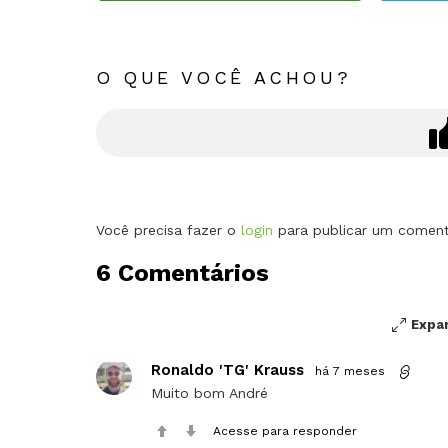
O QUE VOCÊ ACHOU?
Deixe
Você precisa fazer o
login
para publicar um coment
um
6 Comentários
comentário
Expa
Ronaldo 'TG' Krauss
há 7 meses
Muito bom André
Acesse para responder