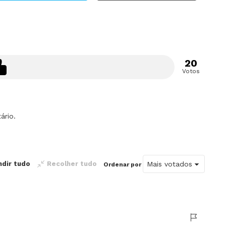
20
Votos
ário.
ndir tudo
Recolher tudo
Ordenar por