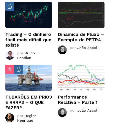
Trading – O dinheiro
Dinâmica de Fluxo –
fácil mais difícil que
Exemplo de PETR4
existe
por
João Ascoli
por
Bruno
Pondian
TUBARÕES EM PRIO3
Performance
E RRRP3 – O QUE
Relativa – Parte 1
FAZER?
por
João Ascoli
por
Hegler
Henrique