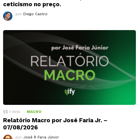
ceticismo no preço.
por
Diego Castro
1
Voto
MACRO
Relatório Macro por José Faria Jr. –
07/08/2026
por
José R Faria Júnior