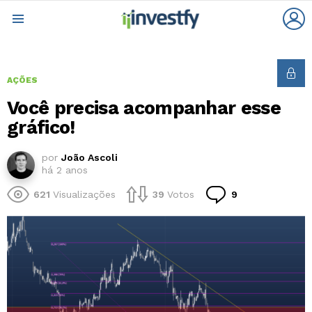
L
Menu
AÇÕES
Você precisa acompanhar esse
gráfico!
por
João Ascoli
há 2 anos
Comentários
621
Visualizações
39
Votos
9