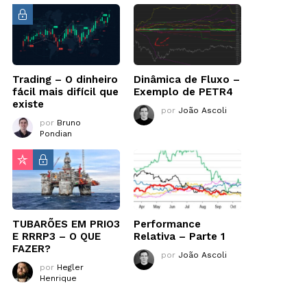
Trading – O dinheiro
Dinâmica de Fluxo –
fácil mais difícil que
Exemplo de PETR4
existe
por
João Ascoli
por
Bruno
Pondian
TUBARÕES EM PRIO3
Performance
E RRRP3 – O QUE
Relativa – Parte 1
FAZER?
por
João Ascoli
por
Hegler
Henrique