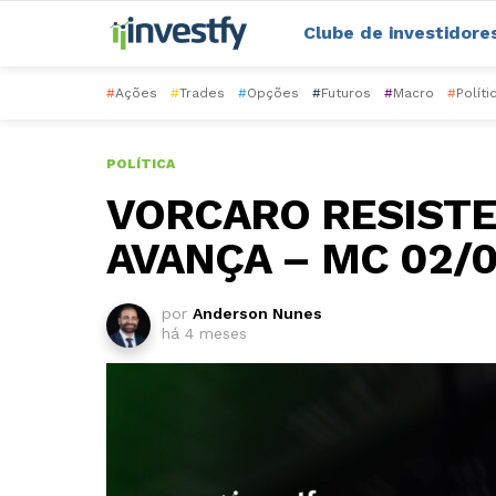
Clube de investidore
#
Ações
#
Trades
#
Opções
#
Futuros
#
Macro
#
Políti
POLÍTICA
VORCARO RESISTE
AVANÇA – MC 02/
por
Anderson Nunes
há 4 meses