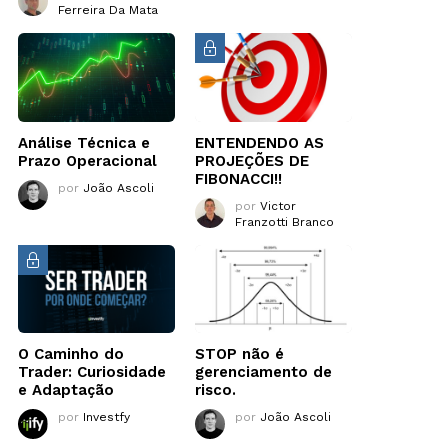
Ferreira Da Mata
Análise Técnica e
ENTENDENDO AS
Prazo Operacional
PROJEÇÕES DE
FIBONACCI!!
por
João Ascoli
por
Victor
Franzotti Branco
O Caminho do
STOP não é
Trader: Curiosidade
gerenciamento de
e Adaptação
risco.
por
Investfy
por
João Ascoli