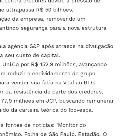
al contra credores devido à pressão de
ue ultrapassa R$ 50 bilhões.
ização da empresa, removendo um
rantindo segurança para a nova estrutura
ela agência S&P após atrasos na divulgação
a seu custo de capital.
 Uni.Co por R$ 152,9 milhões, avançando
ra reduzir o endividamento do grupo.
para vender sua fatia na V.tal ao BTG
ar da resistência de parte dos credores.
 77,9 milhões em JCP, buscando remunerar
do da carteira teórica do Ibovespa.
s fontes de notícias: ‘Monitor do
onômico, Folha de São Paulo, Estadão, O