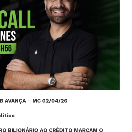
B AVANÇA – MC 02/04/26
lítico
RO BILIONÁRIO AO CRÉDITO MARCAM O