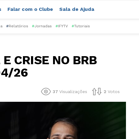
s
Falar com o Clube
Sala de Ajuda
ca
#
Relatórios
#
Jornadas
#
IFYTV
#
Tutoriais
 E CRISE NO BRB
04/26
37
Visualizações
2
Votos