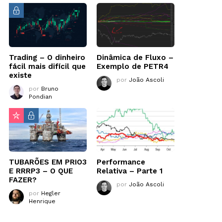
Trading – O dinheiro
Dinâmica de Fluxo –
fácil mais difícil que
Exemplo de PETR4
existe
por
João Ascoli
por
Bruno
Pondian
TUBARÕES EM PRIO3
Performance
E RRRP3 – O QUE
Relativa – Parte 1
FAZER?
por
João Ascoli
por
Hegler
Henrique