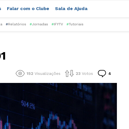
s
Falar com o Clube
Sala de Ajuda
ca
#
Relatórios
#
Jornadas
#
IFYTV
#
Tutoriais
1
Comentá
152
Visualizações
23
Votos
4