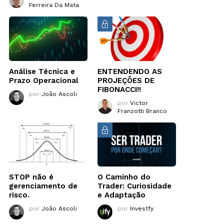
Ferreira Da Mata
Análise Técnica e
ENTENDENDO AS
Prazo Operacional
PROJEÇÕES DE
FIBONACCI!!
por
João Ascoli
por
Victor
Franzotti Branco
STOP não é
O Caminho do
gerenciamento de
Trader: Curiosidade
risco.
e Adaptação
por
João Ascoli
por
Investfy