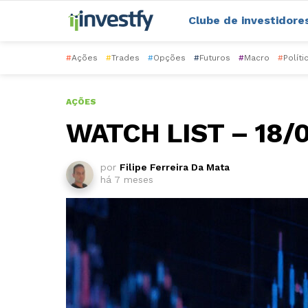
Clube de investidore
#
Ações
#
Trades
#
Opções
#
Futuros
#
Macro
#
Políti
AÇÕES
WATCH LIST – 18/0
por
Filipe Ferreira Da Mata
há 7 meses