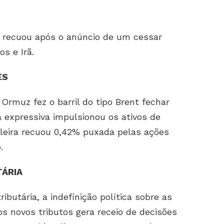
nt recuou após o anúncio de um cessar
os e Irã.
ES
 Ormuz fez o barril do tipo Brent fechar
expressiva impulsionou os ativos de
sileira recuou 0,42% puxada pelas ações
.
TÁRIA
ibutária, a indefinição política sobre as
os novos tributos gera receio de decisões