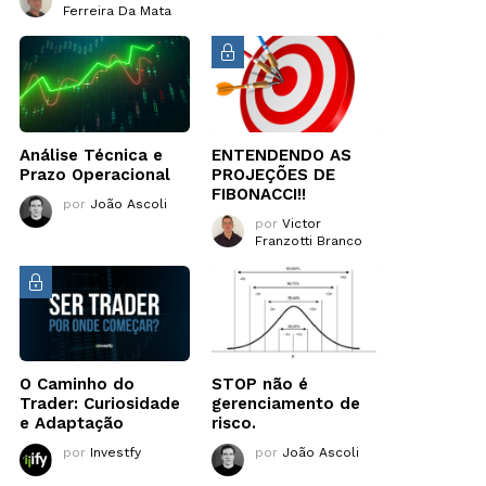
Ferreira Da Mata
Análise Técnica e
ENTENDENDO AS
Prazo Operacional
PROJEÇÕES DE
FIBONACCI!!
por
João Ascoli
por
Victor
Franzotti Branco
O Caminho do
STOP não é
Trader: Curiosidade
gerenciamento de
e Adaptação
risco.
por
Investfy
por
João Ascoli