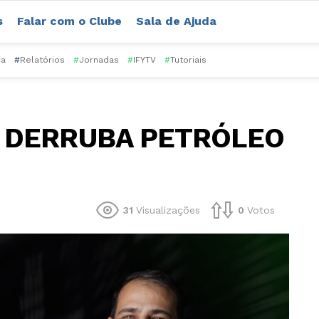
s
Falar com o Clube
Sala de Ajuda
ca
#
Relatórios
#
Jornadas
#
IFYTV
#
Tutoriais
Ã DERRUBA PETRÓLEO
31
Visualizações
0
Votos