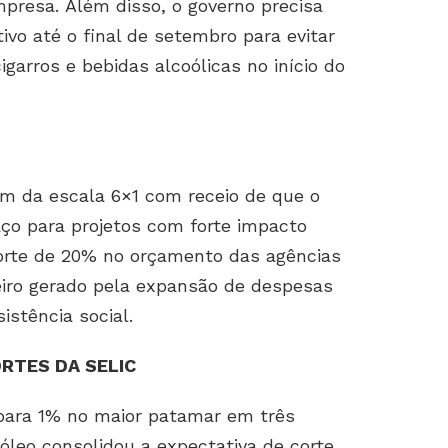
presa. Além disso, o governo precisa
ivo até o final de setembro para evitar
garros e bebidas alcoólicas no início do
im da escala 6×1 com receio de que o
ço para projetos com forte impacto
 corte de 20% no orçamento das agências
eiro gerado pela expansão de despesas
sistência social.
RTES DA SELIC
 para 1% no maior patamar em três
óleo consolidou a expectativa de corte