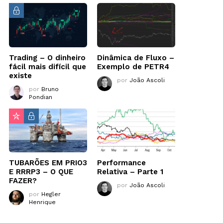
Trading – O dinheiro
Dinâmica de Fluxo –
fácil mais difícil que
Exemplo de PETR4
existe
por
João Ascoli
por
Bruno
Pondian
TUBARÕES EM PRIO3
Performance
E RRRP3 – O QUE
Relativa – Parte 1
FAZER?
por
João Ascoli
por
Hegler
Henrique