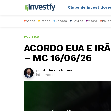
Clube de investidore
#
Ações
#
Trades
#
Opções
#
Futuros
#
Macro
#
Políti
POLÍTICA
ACORDO EUA E IR
– MC 16/06/26
por
Anderson Nunes
há 2 meses