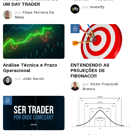
UM DAY TRADER
por
Investfy
por
Filipe Ferreira Da
Mata
Análise Técnica e Prazo
ENTENDENDO AS
Operacional
PROJEÇÕES DE
FIBONACCI!!
por
João Ascoli
por
Victor Franzotti
Branco