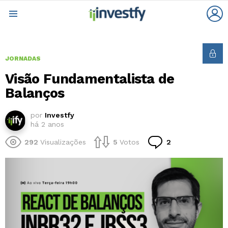
L
Menu
JORNADAS
Visão Fundamentalista de
Balanços
por
Investfy
há 2 anos
Comentários
292
Visualizações
5
Votos
2