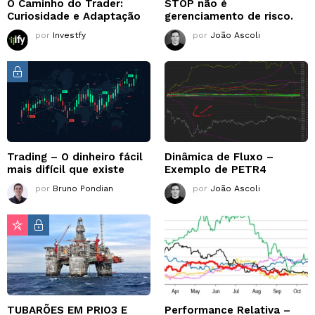
O Caminho do Trader:
STOP não é
Curiosidade e Adaptação
gerenciamento de risco.
por
Investfy
por
João Ascoli
Trading – O dinheiro fácil
Dinâmica de Fluxo –
mais difícil que existe
Exemplo de PETR4
por
Bruno Pondian
por
João Ascoli
TUBARÕES EM PRIO3 E
Performance Relativa –