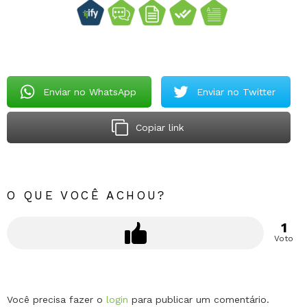
Enviar no WhatsApp
Enviar no Twitter
Copiar link
O QUE VOCÊ ACHOU?
1
Voto
Deixe
Você precisa fazer o
login
para publicar um comentário.