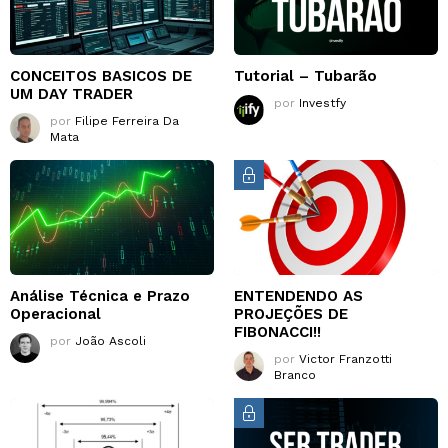
CONCEITOS BASICOS DE
Tutorial – Tubarão
UM DAY TRADER
por
Investfy
por
Filipe Ferreira Da
Mata
Análise Técnica e Prazo
ENTENDENDO AS
Operacional
PROJEÇÕES DE
FIBONACCI!!
por
João Ascoli
por
Victor Franzotti
Branco