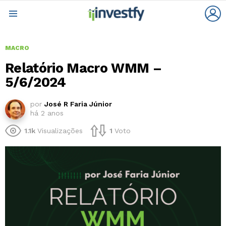
L
Menu
MACRO
Relatório Macro WMM –
5/6/2024
por
José R Faria Júnior
há 2 anos
1.1k
Visualizações
1
Voto