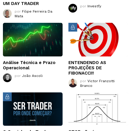
UM DAY TRADER
por
Investfy
por
Filipe Ferreira Da
Mata
Análise Técnica e Prazo
ENTENDENDO AS
Operacional
PROJEÇÕES DE
FIBONACCI!!
por
João Ascoli
por
Victor Franzotti
Branco