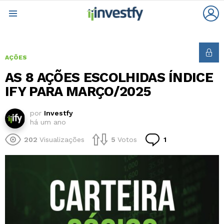
L
Menu
AÇÕES
AS 8 AÇÕES ESCOLHIDAS ÍNDICE
IFY PARA MARÇO/2025
por
Investfy
há um ano
Comentário
202
Visualizações
5
Votos
1