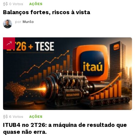
0
Votos
AÇÕES
Balanços fortes, riscos à vista
por
Murilo
6
Votos
AÇÕES
ITUB4 no 2T26: a máquina de resultado que
quase não erra.