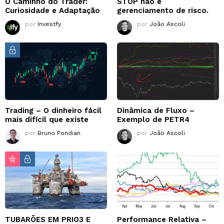
O Caminho do Trader:
STOP não é
Curiosidade e Adaptação
gerenciamento de risco.
por
Investfy
por
João Ascoli
Trading – O dinheiro fácil
Dinâmica de Fluxo –
mais difícil que existe
Exemplo de PETR4
por
Bruno Pondian
por
João Ascoli
TUBARÕES EM PRIO3 E
Performance Relativa –