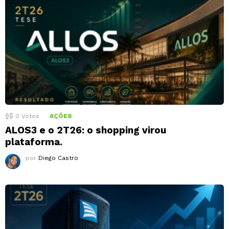
0
Votos
AÇÕES
ALOS3 e o 2T26: o shopping virou
plataforma.
por
Diego Castro