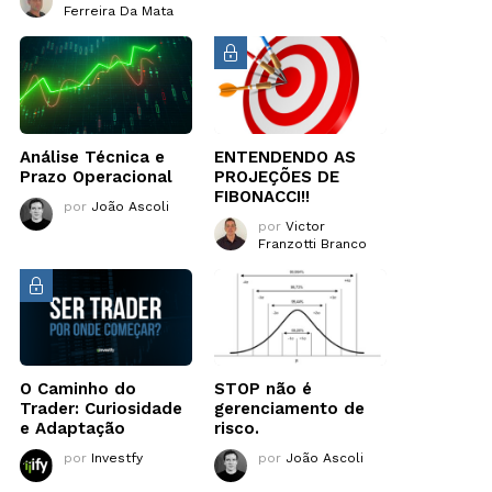
Ferreira Da Mata
Análise Técnica e
ENTENDENDO AS
Prazo Operacional
PROJEÇÕES DE
FIBONACCI!!
por
João Ascoli
por
Victor
Franzotti Branco
O Caminho do
STOP não é
Trader: Curiosidade
gerenciamento de
e Adaptação
risco.
por
Investfy
por
João Ascoli