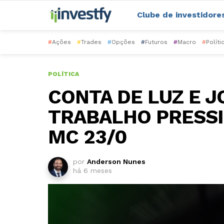
Clube de investidore
#
Ações
#
Trades
#
Opções
#
Futuros
#
Macro
#
Políti
POLÍTICA
CONTA DE LUZ E 
TRABALHO PRESS
MC 23/0
por
Anderson Nunes
há 6 meses