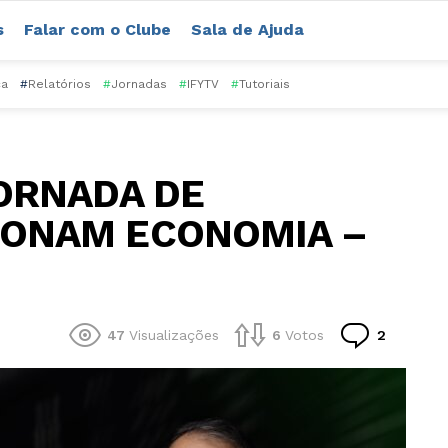
s
Falar com o Clube
Sala de Ajuda
ca
#
Relatórios
#
Jornadas
#
IFYTV
#
Tutoriais
JORNADA DE
IONAM ECONOMIA –
Comentá
47
Visualizações
6
Votos
2