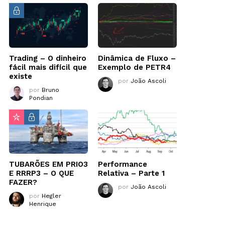
Trading – O dinheiro
Dinâmica de Fluxo –
fácil mais difícil que
Exemplo de PETR4
existe
por
João Ascoli
por
Bruno
Pondian
TUBARÕES EM PRIO3
Performance
E RRRP3 – O QUE
Relativa – Parte 1
FAZER?
por
João Ascoli
por
Hegler
Henrique