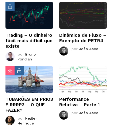
Trading – O dinheiro
Dinâmica de Fluxo –
fácil mais difícil que
Exemplo de PETR4
existe
por
João Ascoli
por
Bruno
Pondian
TUBARÕES EM PRIO3
Performance
E RRRP3 – O QUE
Relativa – Parte 1
FAZER?
por
João Ascoli
por
Hegler
Henrique