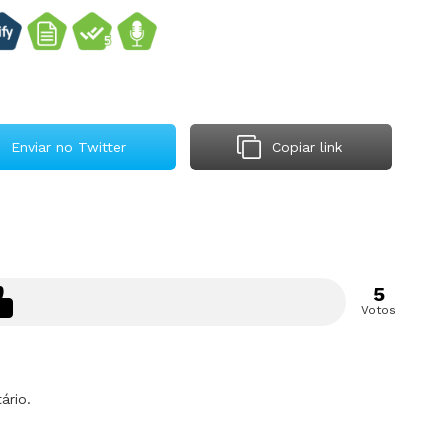
Enviar no Twitter
Copiar link
5
Votos
ário.