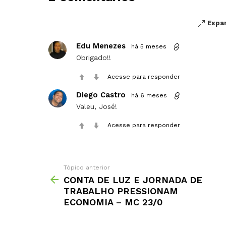
comentário
Expa
Edu Menezes
há 5 meses
Obrigado!!
Acesse para responder
Diego Castro
há 6 meses
Valeu, José!
Acesse para responder
Tópico anterior
CONTA DE LUZ E JORNADA DE
TRABALHO PRESSIONAM
ECONOMIA – MC 23/0