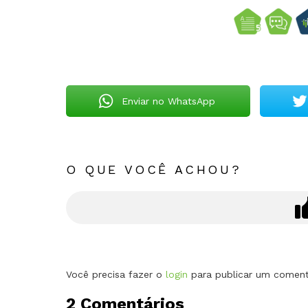
Enviar no WhatsApp
O QUE VOCÊ ACHOU?
Deixe
Você precisa fazer o
login
para publicar um coment
um
2 Comentários