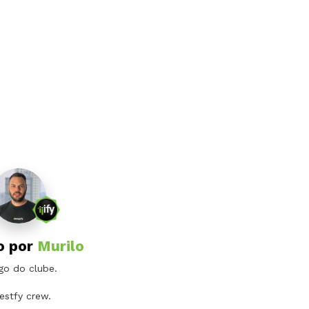
o por
Murilo
go do clube.
vestfy crew.