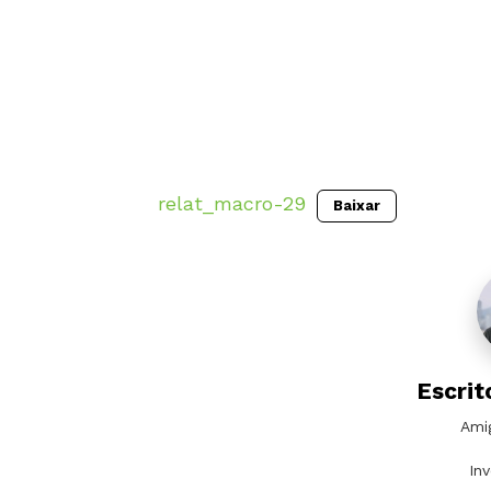
relat_macro-29
Baixar
Escrit
Ami
In