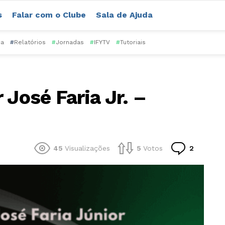
s
Falar com o Clube
Sala de Ajuda
ca
#
Relatórios
#
Jornadas
#
IFYTV
#
Tutoriais
 José Faria Jr. –
Comentá
45
Visualizações
5
Votos
2