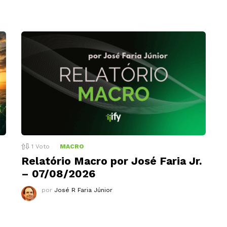
1
Voto
MACRO
Relatório Macro por José Faria Jr.
– 07/08/2026
por
José R Faria Júnior