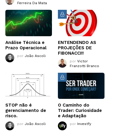
Ferreira Da Mata
Análise Técnica e
ENTENDENDO AS
Prazo Operacional
PROJEÇÕES DE
FIBONACCI!!
por
João Ascoli
por
Victor
Franzotti Branco
STOP não é
O Caminho do
gerenciamento de
Trader: Curiosidade
risco.
e Adaptação
por
João Ascoli
por
Investfy