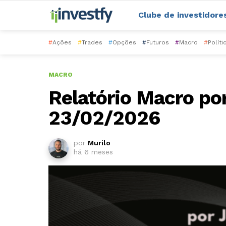
Clube de investidore
#
Ações
#
Trades
#
Opções
#
Futuros
#
Macro
#
Políti
MACRO
Relatório Macro por
23/02/2026
por
Murilo
há 6 meses