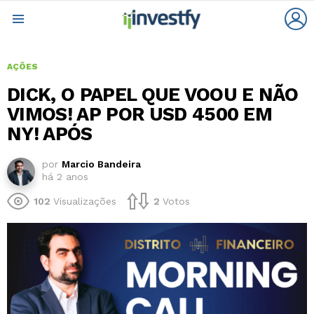
L
Menu
AÇÕES
DICK, O PAPEL QUE VOOU E NÃO
VIMOS! AP POR USD 4500 EM
NY! APÓS
por
Marcio Bandeira
há 2 anos
102
Visualizações
2
Votos