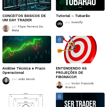
CONCEITOS BASICOS DE
Tutorial – Tubarão
UM DAY TRADER
por
Investfy
por
Filipe Ferreira Da
Mata
Análise Técnica e Prazo
ENTENDENDO AS
Operacional
PROJEÇÕES DE
FIBONACCI!!
por
João Ascoli
por
Victor Franzotti
Branco