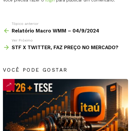
Deixe
Você precisa fazer o
login
para publicar um comentário.
um
comentário
Tópico anterior
Relatório Macro WMM – 04/9/2024
Ver Próximo
STF X TWITTER, FAZ PREÇO NO MERCADO?
VOCÊ PODE GOSTAR