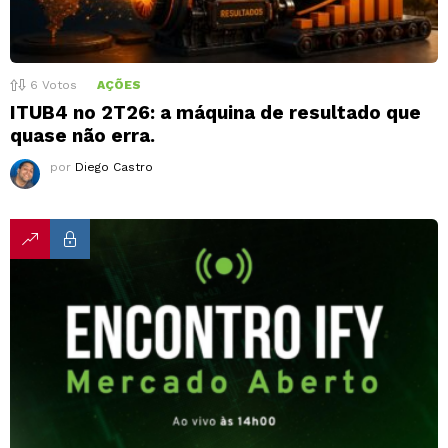
6
Votos
AÇÕES
ITUB4 no 2T26: a máquina de resultado que
quase não erra.
por
Diego Castro