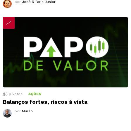
por
José R Faria Júnior
0
Votos
AÇÕES
Balanços fortes, riscos à vista
por
Murilo