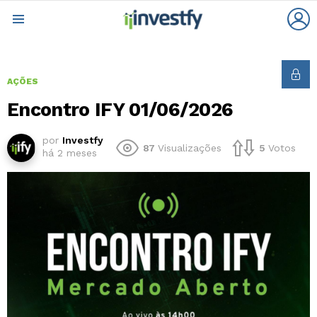
L
Menu
AÇÕES
Encontro IFY 01/06/2026
por
Investfy
87
Visualizações
5
Votos
há 2 meses