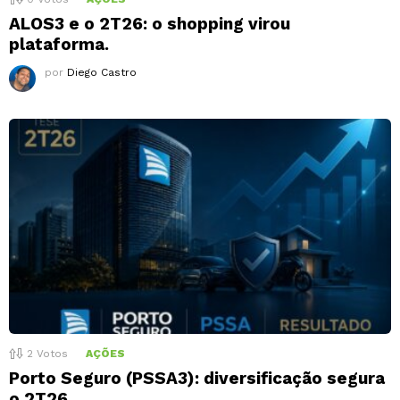
ALOS3 e o 2T26: o shopping virou
plataforma.
por
Diego Castro
2
Votos
AÇÕES
Porto Seguro (PSSA3): diversificação segura
o 2T26.