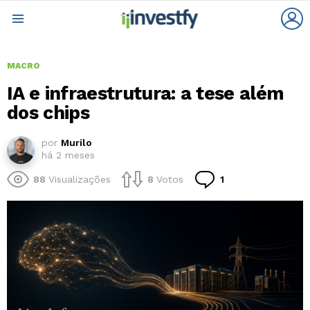
L
Menu
MACRO
IA e infraestrutura: a tese além
dos chips
por
Murilo
há 2 meses
Comentário
88
Visualizações
8
Votos
1