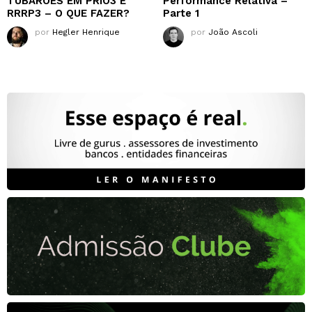
TUBARÕES EM PRIO3 E
Performance Relativa –
RRRP3 – O QUE FAZER?
Parte 1
por
Hegler Henrique
por
João Ascoli