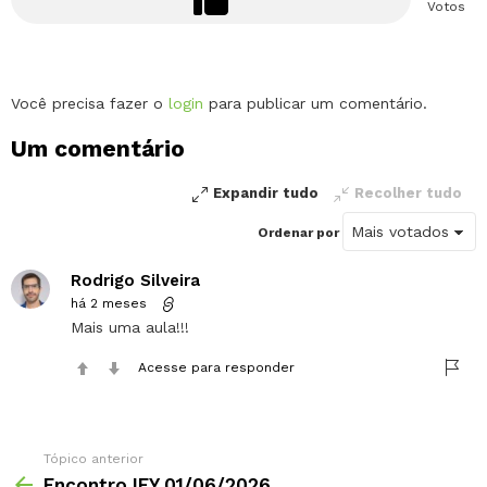
Votos
Deixe
Você precisa fazer o
login
para publicar um comentário.
um
Um comentário
comentário
Expandir tudo
Recolher tudo
Ordenar por
Rodrigo Silveira
há 2 meses
Mais uma aula!!!
Acesse para responder
Tópico anterior
Encontro IFY 01/06/2026