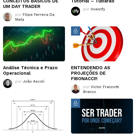
CONCEITOS BASICOS DE
Tutorial – Tubarão
UM DAY TRADER
por
Investfy
por
Filipe Ferreira Da
Mata
Análise Técnica e Prazo
ENTENDENDO AS
Operacional
PROJEÇÕES DE
FIBONACCI!!
por
João Ascoli
por
Victor Franzotti
Branco