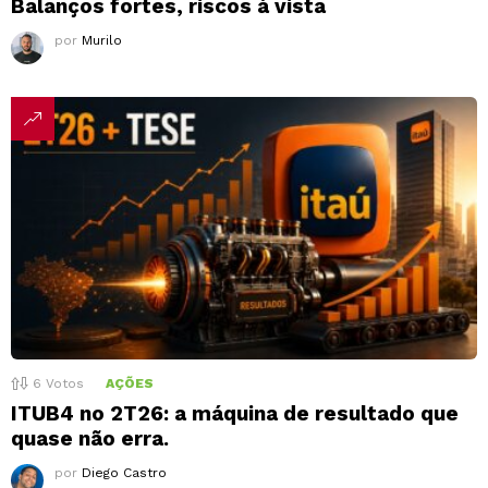
Balanços fortes, riscos à vista
por
Murilo
6
Votos
AÇÕES
ITUB4 no 2T26: a máquina de resultado que
quase não erra.
por
Diego Castro