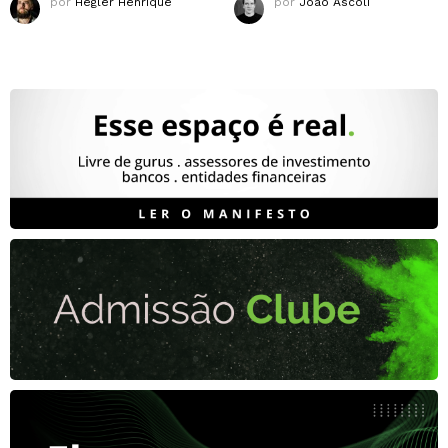
por
Hegler Henrique
por
João Ascoli