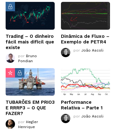
Trading – O dinheiro
Dinâmica de Fluxo –
fácil mais difícil que
Exemplo de PETR4
existe
por
João Ascoli
por
Bruno
Pondian
TUBARÕES EM PRIO3
Performance
E RRRP3 – O QUE
Relativa – Parte 1
FAZER?
por
João Ascoli
por
Hegler
Henrique