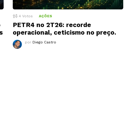
4
Votos
AÇÕES
o
PETR4 no 2T26: recorde
s
operacional, ceticismo no preço.
por
Diego Castro