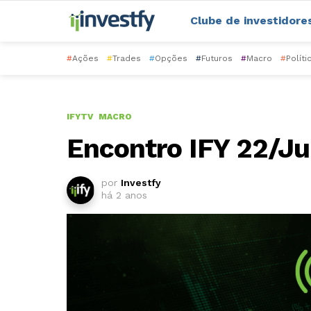
Clube de investidore
#
Ações
#
Trades
#
Opções
#
Futuros
#
Macro
#
Políti
IFYTV
MACRO
Encontro IFY 22/Ju
por
Investfy
há 2 anos