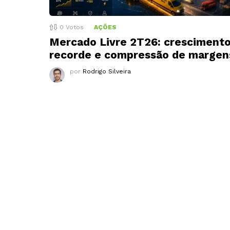
0
Votos
AÇÕES
Mercado Livre 2T26: cresciment
recorde e compressão de margen
por
Rodrigo Silveira