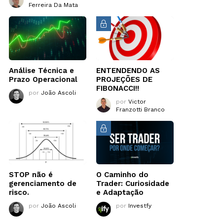
Ferreira Da Mata
Análise Técnica e
ENTENDENDO AS
Prazo Operacional
PROJEÇÕES DE
FIBONACCI!!
por
João Ascoli
por
Victor
Franzotti Branco
STOP não é
O Caminho do
gerenciamento de
Trader: Curiosidade
risco.
e Adaptação
por
João Ascoli
por
Investfy