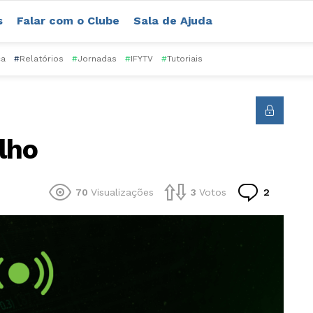
s
Falar com o Clube
Sala de Ajuda
ca
#
Relatórios
#
Jornadas
#
IFYTV
#
Tutoriais
lho
Comentá
70
Visualizações
3
Votos
2