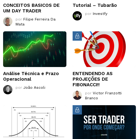
CONCEITOS BASICOS DE
Tutorial – Tubarão
UM DAY TRADER
por
Investfy
por
Filipe Ferreira Da
Mata
Análise Técnica e Prazo
ENTENDENDO AS
Operacional
PROJEÇÕES DE
FIBONACCI!!
por
João Ascoli
por
Victor Franzotti
Branco