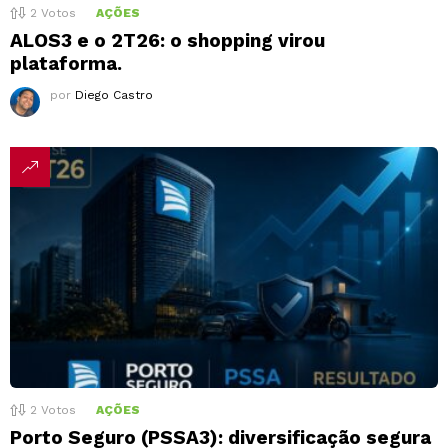
2
Votos
AÇÕES
ALOS3 e o 2T26: o shopping virou
plataforma.
por
Diego Castro
2
Votos
AÇÕES
Porto Seguro (PSSA3): diversificação segura