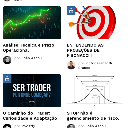
Análise Técnica e Prazo
ENTENDENDO AS
Operacional
PROJEÇÕES DE
FIBONACCI!!
por
João Ascoli
por
Victor Franzotti
Branco
O Caminho do Trader:
STOP não é
Curiosidade e Adaptação
gerenciamento de risco.
por
Investfy
por
João Ascoli