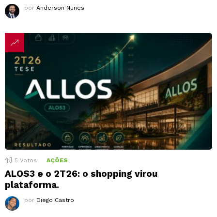
por
Anderson Nunes
5
Votos
AÇÕES
ALOS3 e o 2T26: o shopping virou
plataforma.
por
Diego Castro