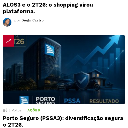
ALOS3 e o 2T26: o shopping virou
plataforma.
por
Diego Castro
2
Votos
AÇÕES
Porto Seguro (PSSA3): diversificação segura
o 2T26.