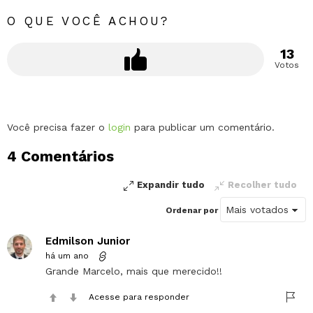
O QUE VOCÊ ACHOU?
13
Votos
Deixe
Você precisa fazer o
login
para publicar um comentário.
um
4 Comentários
comentário
Expandir tudo
Recolher tudo
Ordenar por
Edmilson Junior
há um ano
Grande Marcelo, mais que merecido!!
Acesse para responder