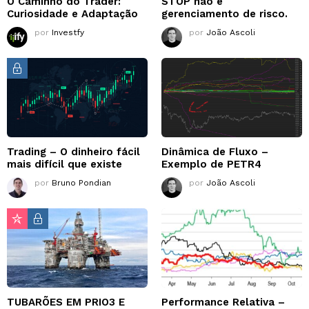
O Caminho do Trader:
STOP não é
Curiosidade e Adaptação
gerenciamento de risco.
por
Investfy
por
João Ascoli
Trading – O dinheiro fácil
Dinâmica de Fluxo –
mais difícil que existe
Exemplo de PETR4
por
Bruno Pondian
por
João Ascoli
TUBARÕES EM PRIO3 E
Performance Relativa –