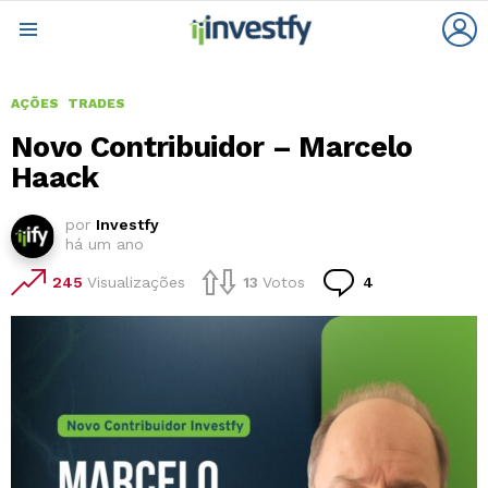
L
Menu
AÇÕES
TRADES
Novo Contribuidor – Marcelo
Haack
por
Investfy
há um ano
Comentários
245
Visualizações
13
Votos
4