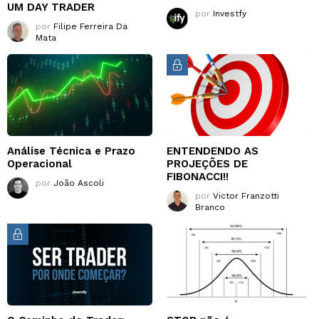
UM DAY TRADER
por
Investfy
por
Filipe Ferreira Da
Mata
Análise Técnica e Prazo
ENTENDENDO AS
Operacional
PROJEÇÕES DE
FIBONACCI!!
por
João Ascoli
por
Victor Franzotti
Branco