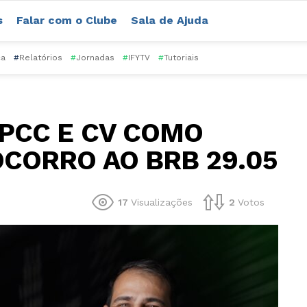
s
Falar com o Clube
Sala de Ajuda
ca
#
Relatórios
#
Jornadas
#
IFYTV
#
Tutoriais
 PCC E CV COMO
OCORRO AO BRB 29.05
17
Visualizações
2
Votos