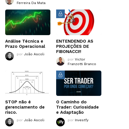
Ferreira Da Mata
Análise Técnica e
ENTENDENDO AS
Prazo Operacional
PROJEÇÕES DE
FIBONACCI!!
por
João Ascoli
por
Victor
Franzotti Branco
STOP não é
O Caminho do
gerenciamento de
Trader: Curiosidade
risco.
e Adaptação
por
João Ascoli
por
Investfy