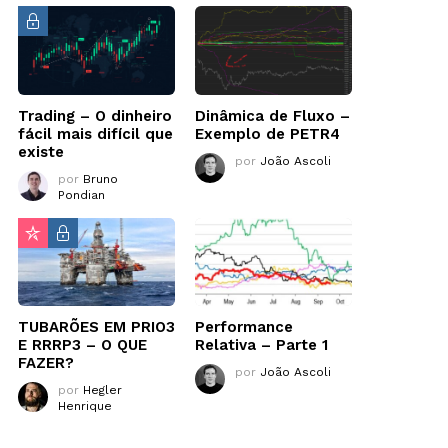
Trading – O dinheiro
Dinâmica de Fluxo –
fácil mais difícil que
Exemplo de PETR4
existe
por
João Ascoli
por
Bruno
Pondian
TUBARÕES EM PRIO3
Performance
E RRRP3 – O QUE
Relativa – Parte 1
FAZER?
por
João Ascoli
por
Hegler
Henrique