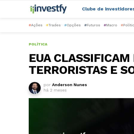
Clube de investidore
#
Ações
#
Trades
#
Opções
#
Futuros
#
Macro
#
Políti
POLÍTICA
EUA CLASSIFICAM
TERRORISTAS E S
por
Anderson Nunes
há 2 meses