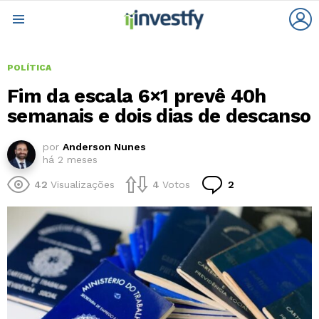
L
Menu
POLÍTICA
Fim da escala 6×1 prevê 40h
semanais e dois dias de descanso
por
Anderson Nunes
há 2 meses
Comentários
42
Visualizações
4
Votos
2