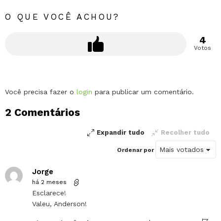
O QUE VOCÊ ACHOU?
4
Votos
Deixe
Você precisa fazer o
login
para publicar um comentário.
um
2 Comentários
comentário
Expandir tudo
Recolher tudo
Ordenar por
Jorge
há 2 meses
Esclarece!
Valeu, Anderson!