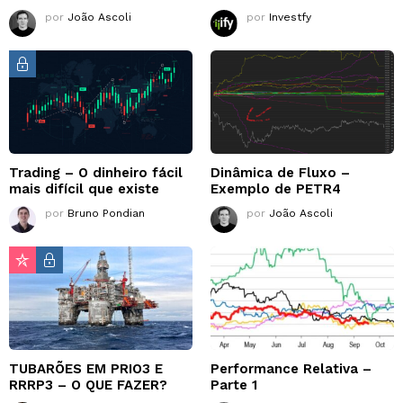
por
João Ascoli
por
Investfy
Trading – O dinheiro fácil
Dinâmica de Fluxo –
mais difícil que existe
Exemplo de PETR4
por
Bruno Pondian
por
João Ascoli
TUBARÕES EM PRIO3 E
Performance Relativa –
RRRP3 – O QUE FAZER?
Parte 1