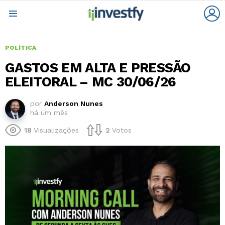
L
Menu
POLÍTICA
GASTOS EM ALTA E PRESSÃO
ELEITORAL – MC 30/06/26
por
Anderson Nunes
há um mês
18
Visualizações
2
Votos