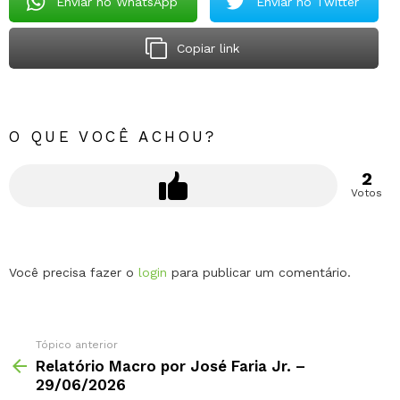
Enviar no WhatsApp
Enviar no Twitter
Copiar link
O QUE VOCÊ ACHOU?
2
Votos
Deixe
Você precisa fazer o
login
para publicar um comentário.
um
comentário
Tópico anterior
Relatório Macro por José Faria Jr. –
29/06/2026