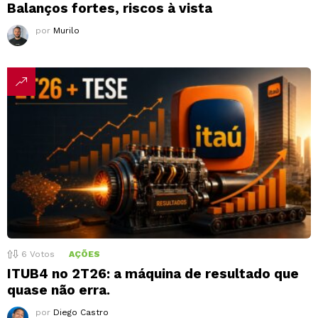
Balanços fortes, riscos à vista
por
Murilo
6
Votos
AÇÕES
ITUB4 no 2T26: a máquina de resultado que
quase não erra.
por
Diego Castro