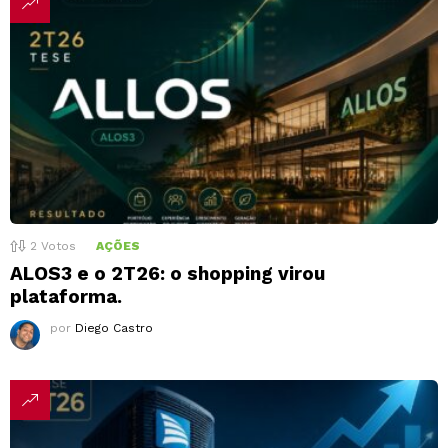
2
Votos
AÇÕES
ALOS3 e o 2T26: o shopping virou
plataforma.
por
Diego Castro