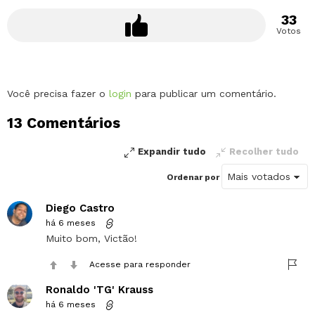
33
Votos
Deixe
Você precisa fazer o
login
para publicar um comentário.
um
13 Comentários
comentário
Expandir tudo
Recolher tudo
Ordenar por
Diego Castro
há 6 meses
Muito bom, Victão!
Acesse para responder
Ronaldo 'TG' Krauss
há 6 meses