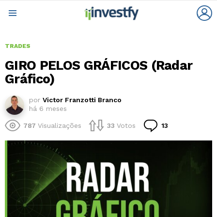
L
Menu
TRADES
GIRO PELOS GRÁFICOS (Radar
Gráfico)
por
Victor Franzotti Branco
há 6 meses
Comentários
787
Visualizações
33
Votos
13